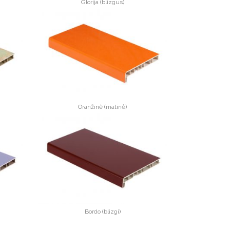
Glorija (blizgus)
Oranžinė (matinė)
Bordo (blizgi)