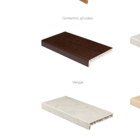
Gintarinis ąžuolas
Venge