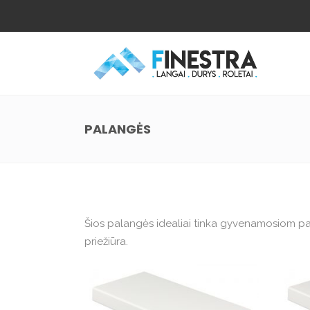
PALANGĖS
Šios palangės idealiai tinka gyvenamosiom pata
priežiūra.