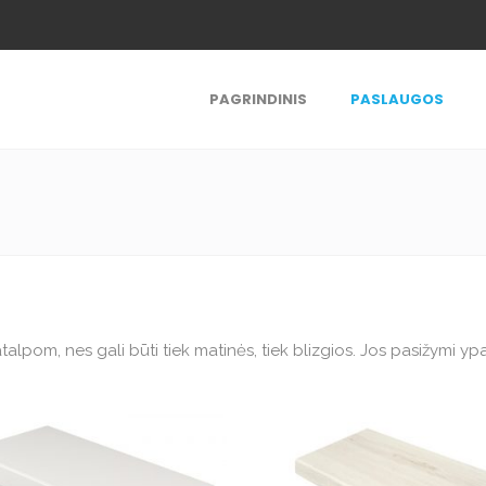
PAGRINDINIS
PASLAUGOS
lpom, nes gali būti tiek matinės, tiek blizgios. Jos pasižymi yp