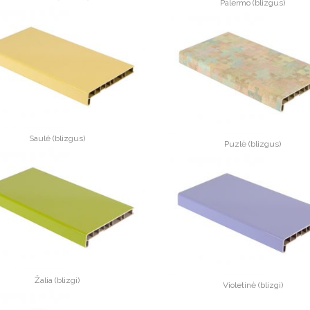
Palermo (blizgus)
Saulė (blizgus)
Puzlė (blizgus)
Žalia (blizgi)
Violetinė (blizgi)