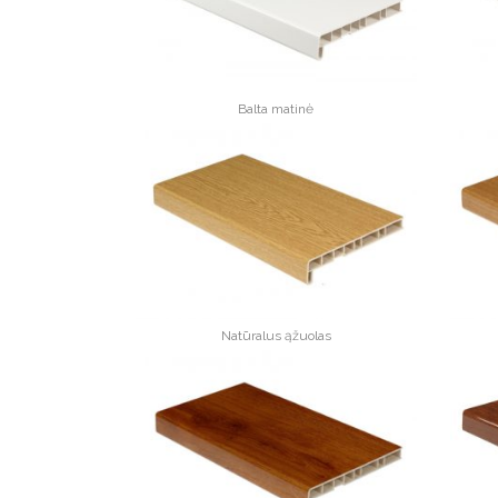
Balta matinė
Natūralus ąžuolas