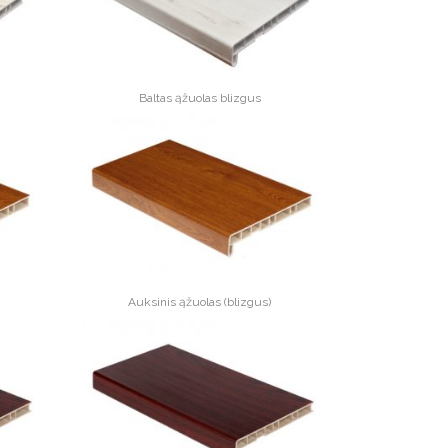
Baltas ąžuolas blizgus
Auksinis ąžuolas (blizgus)