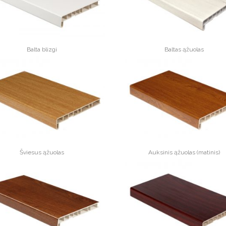
Balta blizgi
Baltas ąžuolas
Šviesus ąžuolas
Auksinis ąžuolas (matinis)