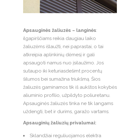
Apsauginės žaliuzės – langinės
:
ilgapirščiams reikia daugiau laiko
žaliuzėms išlaužti, nei paprastai, o tai
atkreipia aplinkinių dėmesį ir gali
apsaugoti namus nuo įsilaužimo. Jos
sutaupo iki keturiasdešimt procentų
šilumos bei sumažina triukšmą. Šios
žaliuzės gaminamos tik iš aukštos kokybės
aliuminio profilio, užpildyto poliuretanu.
Apsauginės žaliuzės tinka ne tik langams
uždengti, bet ir durims, garažo vartams.
Apsauginių žaliuzių privalumai:
Sklandžiai reguliuojamos elektra