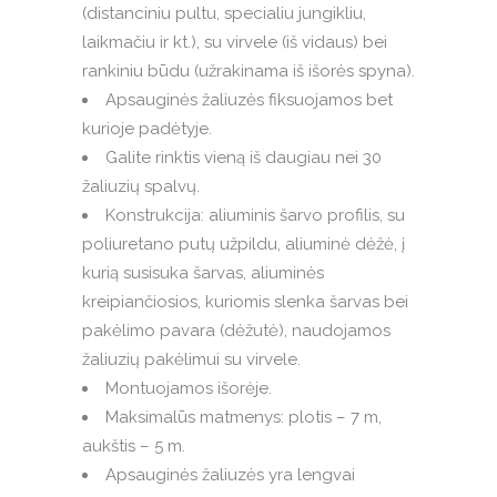
(distanciniu pultu, specialiu jungikliu,
laikmačiu ir kt.), su virvele (iš vidaus) bei
rankiniu būdu (užrakinama iš išorės spyna).
Apsauginės žaliuzės fiksuojamos bet
kurioje padėtyje.
Galite rinktis vieną iš daugiau nei 30
žaliuzių spalvų.
Konstrukcija: aliuminis šarvo profilis, su
poliuretano putų užpildu, aliuminė dėžė, į
kurią susisuka šarvas, aliuminės
kreipiančiosios, kuriomis slenka šarvas bei
pakėlimo pavara (dėžutė), naudojamos
žaliuzių pakėlimui su virvele.
Montuojamos išorėje.
Maksimalūs matmenys: plotis – 7 m,
aukštis – 5 m.
Apsauginės žaliuzės yra lengvai